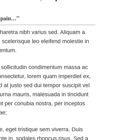
is pain…”
pharetra nibh varius sed. Aliquam a
m scelerisque leo eleifend molestie in
mentum.
m sollicitudin condimentum massa ac
 consectetur, lorem quam imperdiet ex,
at justo sed dui tempor suscipit vel
urna mauris, malesuada in tincidunt
nt per conubia nostra, per inceptos
ae;
e, eget tristique sem viverra. Duis
nte in, sodales rhoncus risus. Sed a