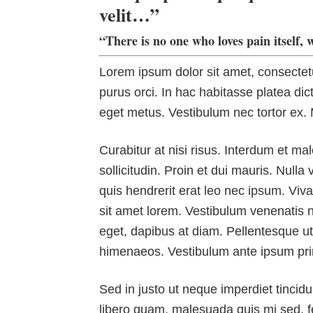
velit…”
“There is no one who loves pain itself, 
Lorem ipsum dolor sit amet, consectetur
purus orci. In hac habitasse platea dict
eget metus. Vestibulum nec tortor ex. M
Curabitur at nisi risus. Interdum et 
sollicitudin. Proin et dui mauris. Null
quis hendrerit erat leo nec ipsum. Viv
sit amet lorem. Vestibulum venenatis 
eget, dapibus at diam. Pellentesque ut 
himenaeos. Vestibulum ante ipsum primi
Sed in justo ut neque imperdiet tincidu
libero quam, malesuada quis mi sed, fe