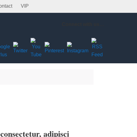
ontact
VIP
Connect with us…
onsectetur, adipisci