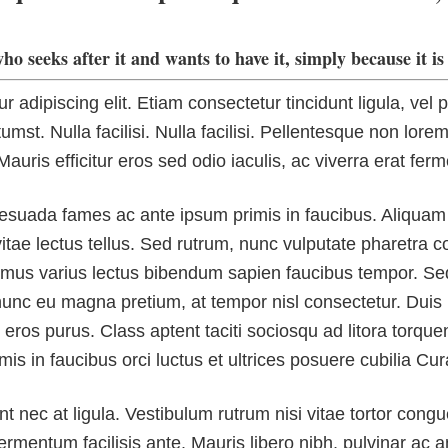
who seeks after it and wants to have it, simply because it 
 adipiscing elit. Etiam consectetur tincidunt ligula, vel 
umst. Nulla facilisi. Nulla facilisi. Pellentesque non lore
auris efficitur eros sed odio iaculis, ac viverra erat fer
malesuada fames ac ante ipsum primis in faucibus. Aliqua
a vitae lectus tellus. Sed rutrum, nunc vulputate pharetra
amus varius lectus bibendum sapien faucibus tempor. Sed 
nunc eu magna pretium, at tempor nisl consectetur. Duis 
eros purus. Class aptent taciti sociosqu ad litora torque
s in faucibus orci luctus et ultrices posuere cubilia Cur
nt nec at ligula. Vestibulum rutrum nisi vitae tortor congu
rmentum facilisis ante. Mauris libero nibh, pulvinar ac a