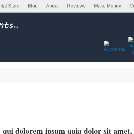
ital Store
Blog
About
Reviews
Make Money
C
qui dolorem ipsum quia dolor sit amet, c